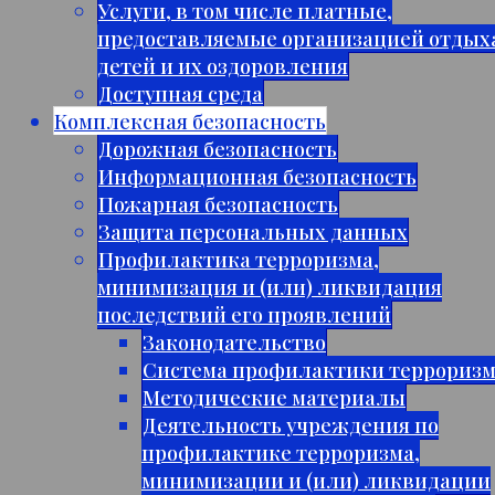
Услуги, в том числе платные,
предоставляемые организацией отдых
детей и их оздоровления
Доступная среда
Комплексная безопасность
Дорожная безопасность
Информационная безопасность
Пожарная безопасность
Защита персональных данных
Профилактика терроризма,
минимизация и (или) ликвидация
последствий его проявлений
Законодательство
Система профилактики террориз
Методические материалы
Деятельность учреждения по
профилактике терроризма,
минимизации и (или) ликвидации