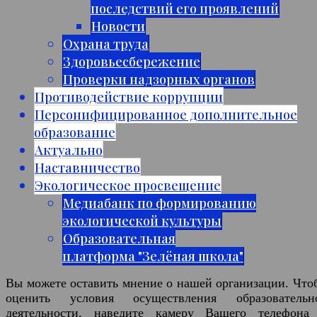
последствий его проявлений
Новости
Охрана труда
Здоровьесбережение
Проверки надзорных органов
Противодействие коррупции
Персонифицированное дополнительное
образование
Актуально
Наставничество
Экологическое просвещение
Медиабанк по формированию
экологической культуры
Образовательная
платформа "Зелёная школа"
Вы можете оставить мнение о нашей организации. Что
оценить условия осуществления образовательн
деятельности, наведите камеру Вашего телефона