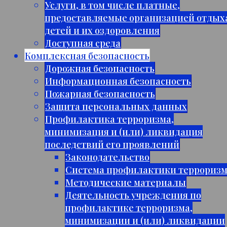
Услуги, в том числе платные,
предоставляемые организацией отдых
детей и их оздоровления
Доступная среда
Комплексная безопасность
Дорожная безопасность
Информационная безопасность
Пожарная безопасность
Защита персональных данных
Профилактика терроризма,
минимизация и (или) ликвидация
последствий его проявлений
Законодательство
Система профилактики террориз
Методические материалы
Деятельность учреждения по
профилактике терроризма,
минимизации и (или) ликвидации