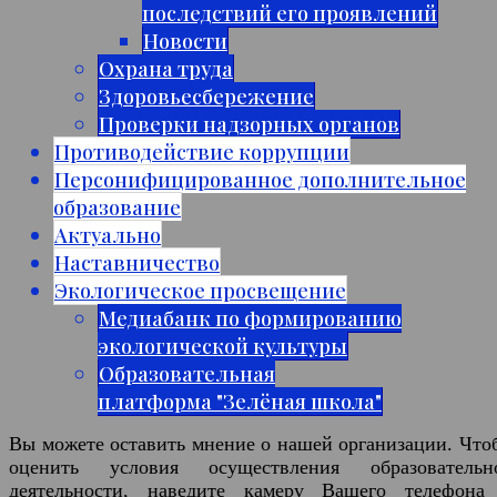
последствий его проявлений
Новости
Охрана труда
Здоровьесбережение
Проверки надзорных органов
Противодействие коррупции
Персонифицированное дополнительное
образование
Актуально
Наставничество
Экологическое просвещение
Медиабанк по формированию
экологической культуры
Образовательная
платформа "Зелёная школа"
Вы можете оставить мнение о нашей организации. Что
оценить условия осуществления образовательн
деятельности, наведите камеру Вашего телефона