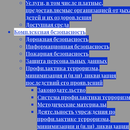
Услуги, в том числе платные,
предоставляемые организацией отдых
детей и их оздоровления
Доступная среда
Комплексная безопасность
Дорожная безопасность
Информационная безопасность
Пожарная безопасность
Защита персональных данных
Профилактика терроризма,
минимизация и (или) ликвидация
последствий его проявлений
Законодательство
Система профилактики террориз
Методические материалы
Деятельность учреждения по
профилактике терроризма,
минимизации и (или) ликвидации